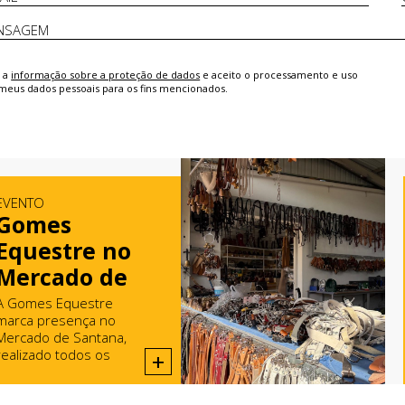
i a
informação sobre a proteção de dados
e aceito o processamento e uso
meus dados pessoais para os fins mencionados.
EVENTO
Gomes
Equestre no
Mercado de
Santana
A Gomes Equestre
marca presença no
Mercado de Santana,
realizado todos os
+
domingos em Rio Maior.