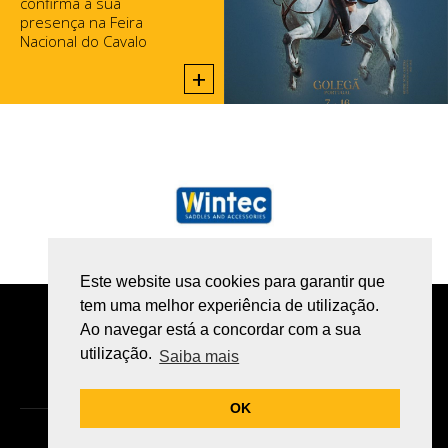
confirma a sua
presença na Feira
Nacional do Cavalo
2025, na Golegã.
+
Este website usa cookies para garantir que
tem uma melhor experiência de utilização.
POLÍTICA DE PRIVACIDADE
Ao navegar está a concordar com a sua
utilização.
LIVRO DE RECLAMAÇÕES ONLINE
Saiba mais
OK
GOMES EQUESTRE ©
Todos os direitos reservados