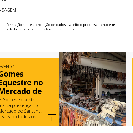
i a
informação sobre a proteção de dados
e aceito o processamento e uso
meus dados pessoais para os fins mencionados.
EVENTO
Gomes
Equestre no
Mercado de
Santana
A Gomes Equestre
marca presença no
Mercado de Santana,
realizado todos os
+
domingos em Rio Maior.