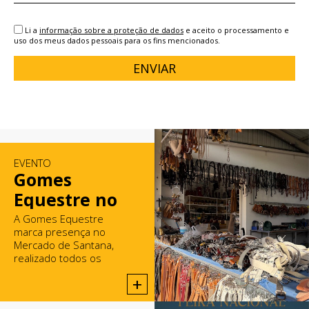
Li a
informação sobre a proteção de dados
e aceito o processamento e
uso dos meus dados pessoais para os fins mencionados.
ENVIAR
EVENTO
Gomes
Equestre no
Mercado de
A Gomes Equestre
marca presença no
Santana
Mercado de Santana,
realizado todos os
domingos em Rio Maior.
+