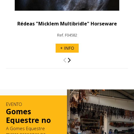
Rédeas "Micklem Multibridle" Horseware
Ref. F04582
+ INFO
EVENTO
Gomes
Equestre no
Mercado de
A Gomes Equestre