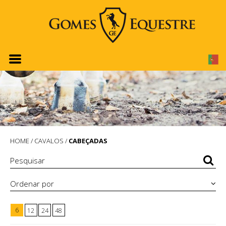
HOME
/
CAVALOS
/
CABEÇADAS
Ordenar por
6
12
24
48