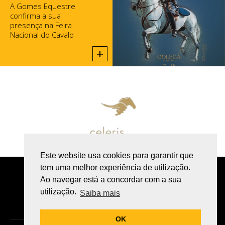
A Gomes Equestre
confirma a sua
presença na Feira
Nacional do Cavalo
2025, na Golegã.
+
Este website usa cookies para garantir que
tem uma melhor experiência de utilização.
POLÍTICA DE PRIVACIDADE
Ao navegar está a concordar com a sua
utilização.
LIVRO DE RECLAMAÇÕES ONLINE
Saiba mais
OK