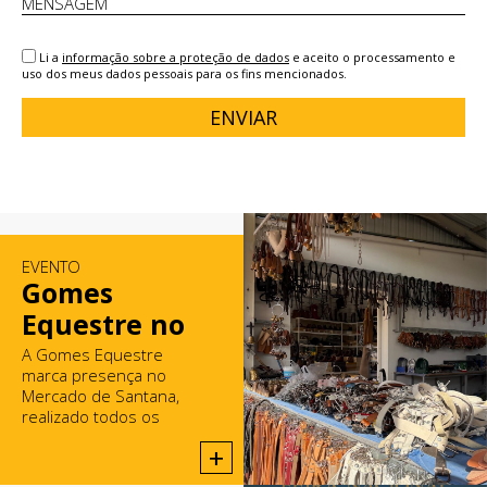
Li a
informação sobre a proteção de dados
e aceito o processamento e
uso dos meus dados pessoais para os fins mencionados.
ENVIAR
EVENTO
Gomes
Equestre no
Mercado de
A Gomes Equestre
marca presença no
Santana
Mercado de Santana,
realizado todos os
domingos em Rio Maior.
+