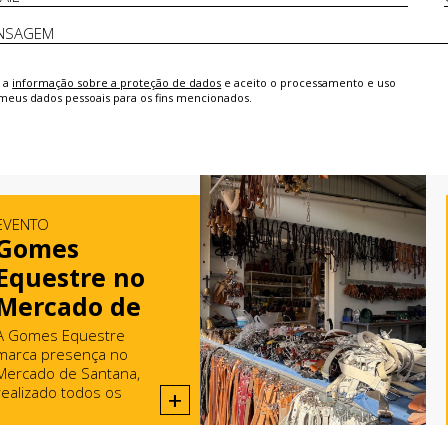
i a
informação sobre a proteção de dados
e aceito o processamento e uso
meus dados pessoais para os fins mencionados.
EVENTO
Gomes
Equestre no
Mercado de
Santana
A Gomes Equestre
marca presença no
Mercado de Santana,
realizado todos os
+
domingos em Rio Maior.