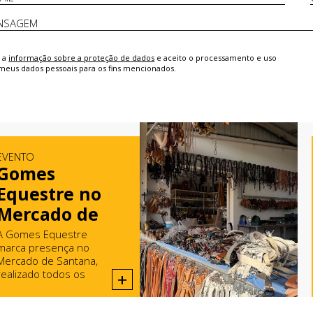
i a
informação sobre a proteção de dados
e aceito o processamento e uso
meus dados pessoais para os fins mencionados.
EVENTO
Gomes
Equestre no
Mercado de
Santana
A Gomes Equestre
marca presença no
Mercado de Santana,
realizado todos os
+
domingos em Rio Maior.