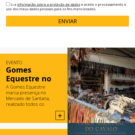
Li a
informação sobre a proteção de dados
e aceito o processamento e
uso dos meus dados pessoais para os fins mencionados.
ENVIAR
EVENTO
Gomes
Equestre no
Mercado de
A Gomes Equestre
marca presença no
Santana
Mercado de Santana,
realizado todos os
domingos em Rio Maior.
+