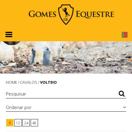
HOME
/
CAVALOS
/
VOLTEIO
Ordenar por
6
12
24
48