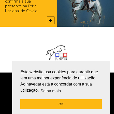
confirma a sua
presença na Feira
Nacional do Cavalo
2025, na Golegã.
+
Este website usa cookies para garantir que
tem uma melhor experiência de utilização.
POLÍTICA DE PRIVACIDADE
Ao navegar está a concordar com a sua
utilização.
LIVRO DE RECLAMAÇÕES ONLINE
Saiba mais
OK
GOMES EQUESTRE ©
Todos os direitos reservados