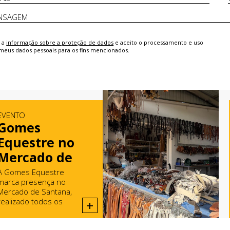
i a
informação sobre a proteção de dados
e aceito o processamento e uso
meus dados pessoais para os fins mencionados.
EVENTO
Gomes
Equestre no
Mercado de
Santana
A Gomes Equestre
marca presença no
Mercado de Santana,
realizado todos os
+
domingos em Rio Maior.