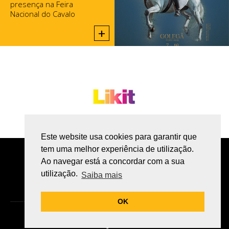
presença na Feira
Nacional do Cavalo
2025, na Golegã.
+
Este website usa cookies para garantir que
tem uma melhor experiência de utilização.
POLÍTICA DE PRIVACIDADE
Ao navegar está a concordar com a sua
utilização.
LIVRO DE RECLAMAÇÕES ONLINE
Saiba mais
OK
GOMES EQUESTRE ©
Todos os direitos reservados
Site by
bomsite.com