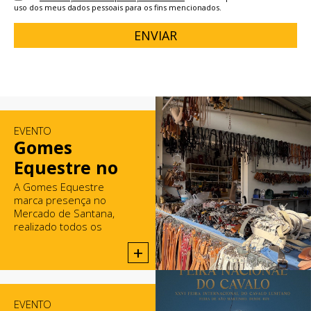
uso dos meus dados pessoais para os fins mencionados.
ENVIAR
EVENTO
Gomes
Equestre no
Mercado de
A Gomes Equestre
marca presença no
Santana
Mercado de Santana,
realizado todos os
domingos em Rio Maior.
+
EVENTO