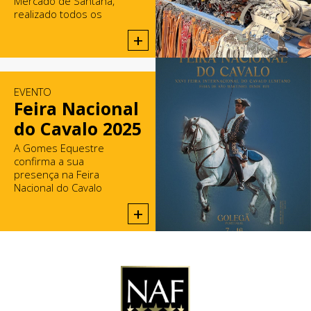
Mercado de Santana,
realizado todos os
domingos em Rio Maior.
+
EVENTO
Feira Nacional
do Cavalo 2025
A Gomes Equestre
confirma a sua
presença na Feira
Nacional do Cavalo
2025, na Golegã.
+