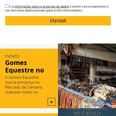
Li a
informação sobre a proteção de dados
e aceito o processamento e
uso dos meus dados pessoais para os fins mencionados.
ENVIAR
EVENTO
Gomes
Equestre no
Mercado de
A Gomes Equestre
marca presença no
Santana
Mercado de Santana,
realizado todos os
domingos em Rio Maior.
+