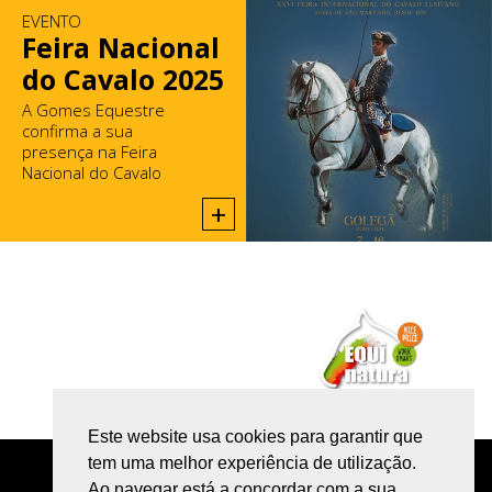
EVENTO
Feira Nacional
do Cavalo 2025
A Gomes Equestre
confirma a sua
presença na Feira
Nacional do Cavalo
2025, na Golegã.
+
Este website usa cookies para garantir que
tem uma melhor experiência de utilização.
POLÍTICA DE PRIVACIDADE
Ao navegar está a concordar com a sua