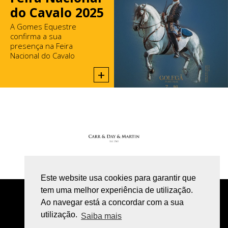
do Cavalo 2025
A Gomes Equestre
confirma a sua
presença na Feira
Nacional do Cavalo
2025, na Golegã.
+
Este website usa cookies para garantir que
tem uma melhor experiência de utilização.
POLÍTICA DE PRIVACIDADE
Ao navegar está a concordar com a sua
utilização.
LIVRO DE RECLAMAÇÕES ONLINE
Saiba mais