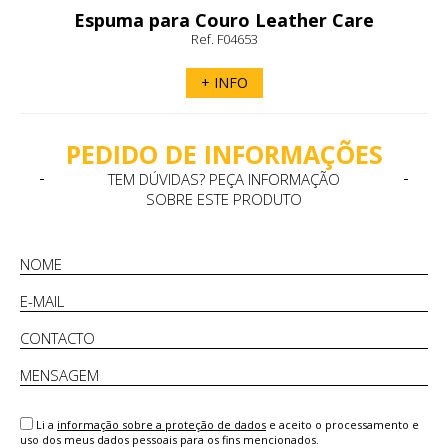
Espuma para Couro Leather Care
Ref. F04653
Leovet
+ INFO
PEDIDO DE INFORMAÇÕES
TEM DÚVIDAS? PEÇA INFORMAÇÃO
SOBRE ESTE PRODUTO
Li a
informação sobre a proteção de dados
e aceito o processamento e
uso dos meus dados pessoais para os fins mencionados.