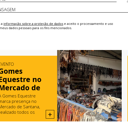
i a
informação sobre a proteção de dados
e aceito o processamento e uso
meus dados pessoais para os fins mencionados.
EVENTO
Gomes
Equestre no
Mercado de
Santana
A Gomes Equestre
marca presença no
Mercado de Santana,
realizado todos os
+
domingos em Rio Maior.