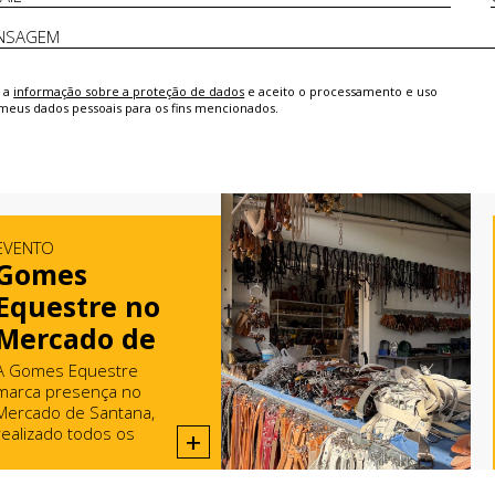
i a
informação sobre a proteção de dados
e aceito o processamento e uso
meus dados pessoais para os fins mencionados.
EVENTO
Gomes
Equestre no
Mercado de
Santana
A Gomes Equestre
marca presença no
Mercado de Santana,
realizado todos os
+
domingos em Rio Maior.