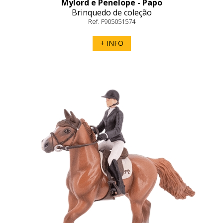
Mylord e Penelope - Papo
Brinquedo de coleção
Ref. F905051574
+ INFO