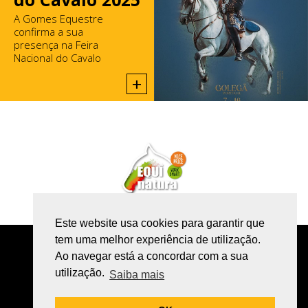
A Gomes Equestre
confirma a sua
presença na Feira
Nacional do Cavalo
2025, na Golegã.
+
Este website usa cookies para garantir que
tem uma melhor experiência de utilização.
POLÍTICA DE PRIVACIDADE
Ao navegar está a concordar com a sua
utilização.
LIVRO DE RECLAMAÇÕES ONLINE
Saiba mais