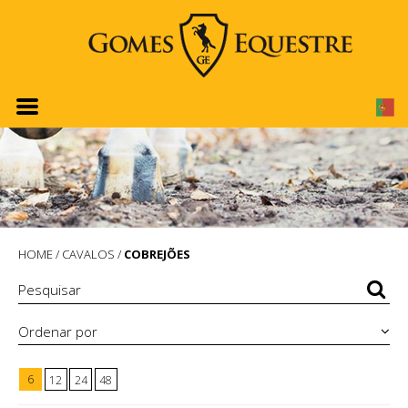
HOME
/
CAVALOS
/
COBREJÕES
Ordenar por
6
12
24
48