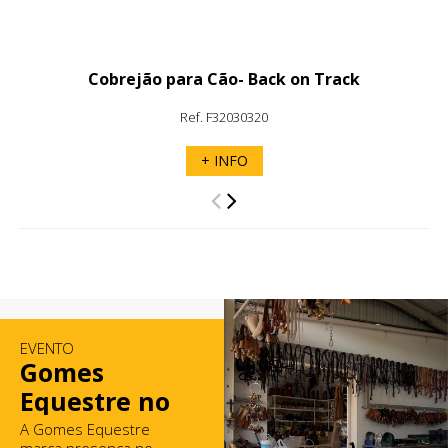
Cobrejão para Cão- Back on Track
Ref. F32030320
+ INFO
EVENTO
Gomes
Equestre no
Mercado de
A Gomes Equestre