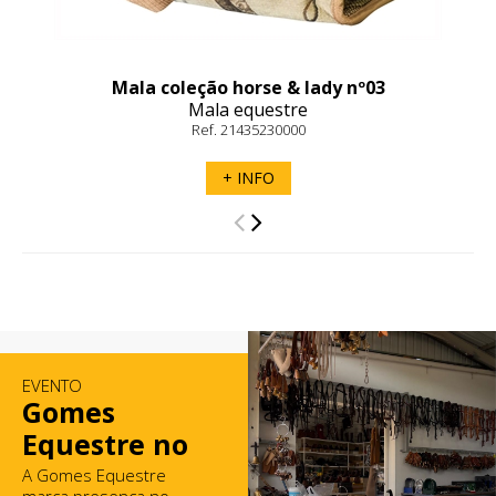
Mala coleção horse & lady nº03
Mala equestre
Ref. 21435230000
+ INFO
EVENTO
Gomes
Equestre no
Mercado de
A Gomes Equestre