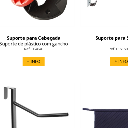
Suporte para Cebeçada
Suporte para 
Suporte de plástico com gancho
entral para rédeas ou acessórios
Ref. F04840
Ref. F1615
+ INFO
+ INFO