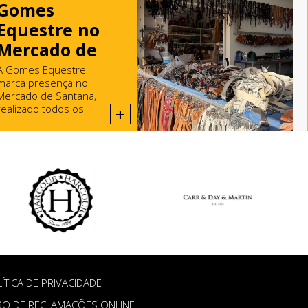
Gomes
Equestre no
Mercado de
Santana
A Gomes Equestre
marca presença no
Mercado de Santana,
realizado todos os
+
domingos em Rio Maior.
ÍTICA DE PRIVACIDADE
RO DE RECLAMAÇÕES ONLINE