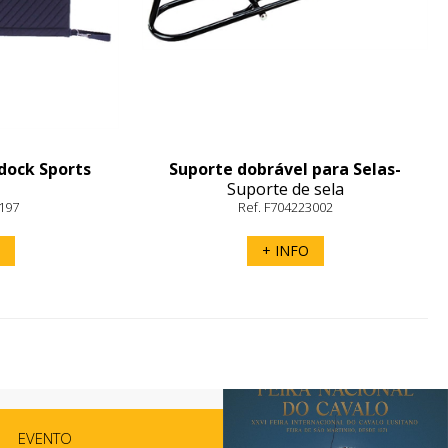
dock Sports
Suporte dobrável para Selas-
Suporte de sela
HippoTonic
/197
Ref. F704223002
+ INFO
EVENTO