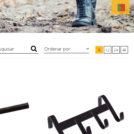
Ordenar por
6
12
24
48