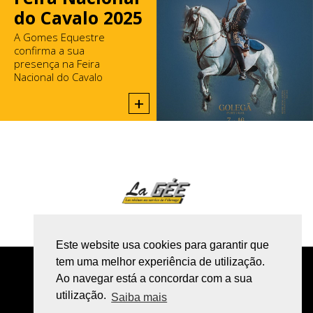
do Cavalo 2025
A Gomes Equestre
confirma a sua
presença na Feira
Nacional do Cavalo
2025, na Golegã.
+
Este website usa cookies para garantir que
tem uma melhor experiência de utilização.
POLÍTICA DE PRIVACIDADE
Ao navegar está a concordar com a sua
utilização.
LIVRO DE RECLAMAÇÕES ONLINE
Saiba mais